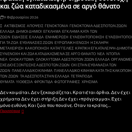
και ζώα καταδικασμένα σε αργό θάνατο
9 Φεβρουαρίου 2026
ΑΚΤΙΒΙΣΜΟΣ
ΑΠΟΨΕΙΣ
ΓΕΝΟΚΤΟΝΙΑ
ΓΕΝΟΚΤΟΝΙΑ ΑΔΕΣΠΟΤΩΝ ΖΩΩΝ
ΕΛΛΑΔΑ
ΔΗΜΟΙ-ΔΗΜΙΟΙ
ΕΓΚΛΗΜΑ
ΕΓΚΛΗΜΑ ΚΑΤΑ ΤΩΝ
ΖΩΩΝ
ΕΙΔΗΣΕΙΣ
ΕΛΛΑΔΑ
ΕΝΗΜΕΡΩΣΗ
ΕΥΑΙΣΘΗΤΟΠΟΙΗΣΗ
ΕΥΑΙΣΘΗΤΟΠΟ
ΓΙΑ ΤΑ ΖΩΑ
ΕΥΘΑΝΑΣΙΕΣ ΖΩΩΝ
ΕΥΡΩΠΑΙΚΗ ΕΝΩΣΗ
Η ΣΚΛΗΡΗ
ΜΕΤΑΧΕΙΡΙΣΗ
ΚΑΚΟΠΟΙΗΣΗ
ΚΑΤΑΓΓΕΛΙΕΣ
ΚΡΑΤΙΚΗ ΕΓΚΑΤΑΛΕΙΨΗ-ΔΗΜΟΤΙ
ΣΥΝΕΝΟΧΗ ΚΑΙ ΖΩΑ ΚΑΤΑΔΙΚΑΣΜΕΝΑ ΣΕ ΑΡΓΟ ΘΑΝΑΤΟ
ΝΕΑ
ΝΤΟΠΙΑ
ΝΕΑ
ΟΛΟΚΑΥΤΩΜΑ
ΟΛΟΚΑΥΤΩΜΑ ΑΔΕΣΠΟΤΩΝ ΖΩΩΝ ΕΛΛΑΔΑ
ΟΡΓΑΝΩΜΕ
ΣΧΕΔΙΟ ΕΞΟΝΤΩΣΗΣ ΑΔΕΣΠΟΤΩΝ ΖΩΩΝ
ΟΧΙ ΣΤΗΝ ΕΥΘΑΝΑΣΙΑ ΤΩΝ
ΖΩΩΝ
ΠΑΝΕΛΛΑΔΙΚΟ ΚΙΝΗΜΑ
ΠΑΝΕΛΛΑΔΙΚΟ ΚΙΝΗΜΑ ΚΑΤΑ ΤΗΣ ΚΑΚΟΠΟΙ
ΤΩΝ ΖΩΩΝ
ΤΑ ΑΔΕΣΠΟΤΑ ΣΤΗΝ ΕΛΛΑΔΑ
ΤΕΤΡΑΠΟΔΑ
ΘΥΜΑΤΑ
ΥΙΟΘΕΣΙΑ
ΦΡΟΝΤΙΔΑ
ΦΩΤΟΓΡΑΦΙΕΣ
ΧΡΗΣΙΜΑ
Δεν κοιμάται. Δεν ξεκουράζεται. Κρατιέται όρθια. Δεν έχει
χρήματα Δεν έχει στήριξη Δεν έχει «πρόγραμμα». Έχει
μόνο ευθύνη. Και ζώα που πονάνε. Όταν το κράτος…
Περισσότερα