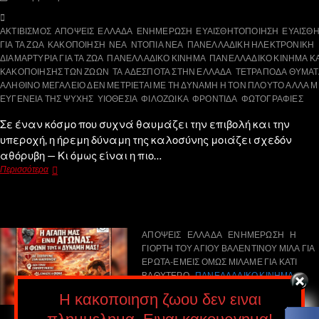
ΑΚΤΙΒΙΣΜΟΣ
ΑΠΟΨΕΙΣ
ΕΛΛΑΔΑ
ΕΝΗΜΕΡΩΣΗ
ΕΥΑΙΣΘΗΤΟΠΟΙΗΣΗ
ΕΥΑΙΣΘ
ΓΙΑ ΤΑ ΖΩΑ
ΚΑΚΟΠΟΙΗΣΗ
ΝΕΑ
ΝΤΟΠΙΑ ΝΕΑ
ΠΑΝΕΛΛΑΔΙΚΗ ΗΛΕΚΤΡΟΝΙΚΗ
ΔΙΑΜΑΡΤΥΡΙΑ ΓΙΑ ΤΑ ΖΩΑ
ΠΑΝΕΛΛΑΔΙΚΟ ΚΙΝΗΜΑ
ΠΑΝΕΛΛΑΔΙΚΟ ΚΙΝΗΜΑ ΚΑ
ΚΑΚΟΠΟΙΗΣΗΣ ΤΩΝ ΖΩΩΝ
ΤΑ ΑΔΕΣΠΟΤΑ ΣΤΗΝ ΕΛΛΑΔΑ
ΤΕΤΡΑΠΟΔΑ ΘΥΜΑΤ
ΑΛΗΘΙΝΟ ΜΕΓΑΛΕΙΟ ΔΕΝ ΜΕΤΡΙΕΤΑΙ ΜΕ ΤΗ ΔΥΝΑΜΗ Η ΤΟΝ ΠΛΟΥΤΟ ΑΛΛΑ Μ
ΕΥΓΕΝΕΙΑ ΤΗΣ ΨΥΧΗΣ
ΥΙΟΘΕΣΙΑ
ΦΙΛΟΖΩΙΚΑ
ΦΡΟΝΤΙΔΑ
ΦΩΤΟΓΡΑΦΙΕΣ
Σε έναν κόσμο που συχνά θαυμάζει την επιβολή και την
υπεροχή, η ήρεμη δύναμη της καλοσύνης μοιάζει σχεδόν
αθόρυβη — Κι όμως είναι η πιο…
Περισσότερα
ΑΠΟΨΕΙΣ
ΕΛΛΑΔΑ
ΕΝΗΜΕΡΩΣΗ
Η
ΓΙΟΡΤΗ ΤΟΥ ΑΓΙΟΥ ΒΑΛΕΝΤΙΝΟΥ ΜΙΛΑ ΓΙΑ
ΕΡΩΤΑ-ΕΜΕΙΣ ΟΜΩΣ ΜΙΛΑΜΕ ΓΙΑ ΚΑΤΙ
ΒΑΘΥΤΕΡΟ
ΠΑΝΕΛΛΑΔΙΚΟ ΚΙΝΗΜΑ
ΠΑΝΕΛΛΑΔΙΚΟ ΚΙΝΗΜΑ ΚΑΤΑ ΤΗΣ
Η κακοποιηση ζωου δεν ειναι
ΚΑΚΟΠΟΙΗΣΗΣ ΤΩΝ ΖΩΩΝ
ΦΩΤΟΓΡΑΦΙΕΣ