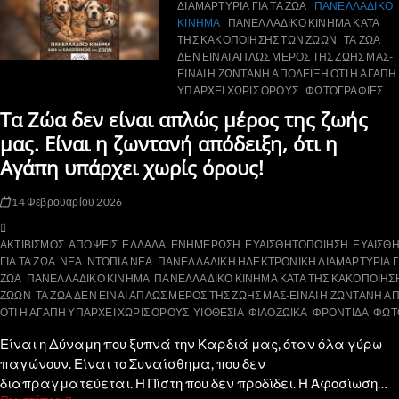
ΔΙΑΜΑΡΤΥΡΙΑ ΓΙΑ ΤΑ ΖΩΑ
ΠΑΝΕΛΛΑΔΙΚΟ
ΚΙΝΗΜΑ
ΠΑΝΕΛΛΑΔΙΚΟ ΚΙΝΗΜΑ ΚΑΤΑ
ΤΗΣ ΚΑΚΟΠΟΙΗΣΗΣ ΤΩΝ ΖΩΩΝ
ΤΑ ΖΩΑ
ΔΕΝ ΕΙΝΑΙ ΑΠΛΩΣ ΜΕΡΟΣ ΤΗΣ ΖΩΗΣ ΜΑΣ-
ΕΙΝΑΙ Η ΖΩΝΤΑΝΗ ΑΠΟΔΕΙΞΗ ΟΤΙ Η ΑΓΑΠΗ
ΥΠΑΡΧΕΙ ΧΩΡΙΣ ΟΡΟΥΣ
ΦΩΤΟΓΡΑΦΙΕΣ
Τα Ζώα δεν είναι απλώς μέρος της ζωής
μας. Είναι η ζωντανή απόδειξη, ότι η
Αγάπη υπάρχει χωρίς όρους!
14 Φεβρουαρίου 2026
ΑΚΤΙΒΙΣΜΟΣ
ΑΠΟΨΕΙΣ
ΕΛΛΑΔΑ
ΕΝΗΜΕΡΩΣΗ
ΕΥΑΙΣΘΗΤΟΠΟΙΗΣΗ
ΕΥΑΙΣΘ
ΓΙΑ ΤΑ ΖΩΑ
ΝΕΑ
ΝΤΟΠΙΑ ΝΕΑ
ΠΑΝΕΛΛΑΔΙΚΗ ΗΛΕΚΤΡΟΝΙΚΗ ΔΙΑΜΑΡΤΥΡΙΑ ΓΙ
ΖΩΑ
ΠΑΝΕΛΛΑΔΙΚΟ ΚΙΝΗΜΑ
ΠΑΝΕΛΛΑΔΙΚΟ ΚΙΝΗΜΑ ΚΑΤΑ ΤΗΣ ΚΑΚΟΠΟΙΗΣ
ΖΩΩΝ
ΤΑ ΖΩΑ ΔΕΝ ΕΙΝΑΙ ΑΠΛΩΣ ΜΕΡΟΣ ΤΗΣ ΖΩΗΣ ΜΑΣ-ΕΙΝΑΙ Η ΖΩΝΤΑΝΗ Α
ΟΤΙ Η ΑΓΑΠΗ ΥΠΑΡΧΕΙ ΧΩΡΙΣ ΟΡΟΥΣ
ΥΙΟΘΕΣΙΑ
ΦΙΛΟΖΩΙΚΑ
ΦΡΟΝΤΙΔΑ
ΦΩΤ
Είναι η Δύναμη που ξυπνά την Καρδιά μας, όταν όλα γύρω
παγώνουν. Είναι το Συναίσθημα, που δεν
διαπραγματεύεται. Η Πίστη που δεν προδίδει. Η Αφοσίωση…