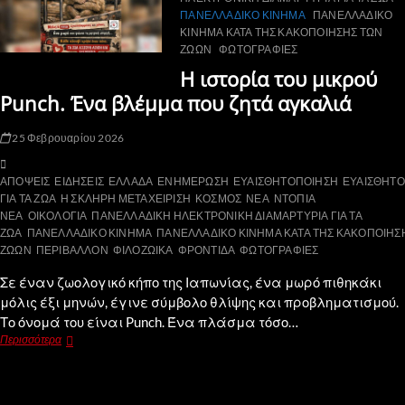
ΠΑΝΕΛΛΑΔΙΚΟ ΚΙΝΗΜΑ
ΠΑΝΕΛΛΑΔΙΚΟ
ΚΙΝΗΜΑ ΚΑΤΑ ΤΗΣ ΚΑΚΟΠΟΙΗΣΗΣ ΤΩΝ
ΖΩΩΝ
ΦΩΤΟΓΡΑΦΙΕΣ
Η ιστορία του μικρού
Punch. Ένα βλέμμα που ζητά αγκαλιά
25 Φεβρουαρίου 2026
ΑΠΟΨΕΙΣ
ΕΙΔΗΣΕΙΣ
ΕΛΛΑΔΑ
ΕΝΗΜΕΡΩΣΗ
ΕΥΑΙΣΘΗΤΟΠΟΙΗΣΗ
ΕΥΑΙΣΘΗΤ
ΓΙΑ ΤΑ ΖΩΑ
Η ΣΚΛΗΡΗ ΜΕΤΑΧΕΙΡΙΣΗ
ΚΟΣΜΟΣ
ΝΕΑ
ΝΤΟΠΙΑ
ΝΕΑ
ΟΙΚΟΛΟΓΙΑ
ΠΑΝΕΛΛΑΔΙΚΗ ΗΛΕΚΤΡΟΝΙΚΗ ΔΙΑΜΑΡΤΥΡΙΑ ΓΙΑ ΤΑ
ΖΩΑ
ΠΑΝΕΛΛΑΔΙΚΟ ΚΙΝΗΜΑ
ΠΑΝΕΛΛΑΔΙΚΟ ΚΙΝΗΜΑ ΚΑΤΑ ΤΗΣ ΚΑΚΟΠΟΙΗΣ
ΖΩΩΝ
ΠΕΡΙΒΑΛΛΟΝ
ΦΙΛΟΖΩΙΚΑ
ΦΡΟΝΤΙΔΑ
ΦΩΤΟΓΡΑΦΙΕΣ
Σε έναν ζωολογικό κήπο της Ιαπωνίας, ένα μωρό πιθηκάκι
μόλις έξι μηνών, έγινε σύμβολο θλίψης και προβληματισμού.
Το όνομά του είναι Punch. Ένα πλάσμα τόσο…
Περισσότερα