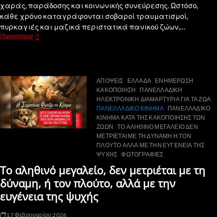
χαράς, παράδοσης και κοινωνικής συνεύρεσης. Ωστόσο,
κάθε χρόνο καταγράφονται σοβαροί τραυματισμοί,
πυρκαγιές και μαζικά περιστατικά πανικού ζώων,…
Περισσότερα
ΑΠΟΨΕΙΣ
ΕΛΛΑΔΑ
ΕΝΗΜΕΡΩΣΗ
ΚΑΚΟΠΟΙΗΣΗ
ΠΑΝΕΛΛΑΔΙΚΗ
ΗΛΕΚΤΡΟΝΙΚΗ ΔΙΑΜΑΡΤΥΡΙΑ ΓΙΑ ΤΑ ΖΩΑ
ΠΑΝΕΛΛΑΔΙΚΟ ΚΙΝΗΜΑ
ΠΑΝΕΛΛΑΔΙΚΟ
ΚΙΝΗΜΑ ΚΑΤΑ ΤΗΣ ΚΑΚΟΠΟΙΗΣΗΣ ΤΩΝ
ΖΩΩΝ
ΤΟ ΑΛΗΘΙΝΟ ΜΕΓΑΛΕΙΟ ΔΕΝ
ΜΕΤΡΙΕΤΑΙ ΜΕ ΤΗ ΔΥΝΑΜΗ Η ΤΟΝ
ΠΛΟΥΤΟ ΑΛΛΑ ΜΕ ΤΗΝ ΕΥΓΕΝΕΙΑ ΤΗΣ
ΨΥΧΗΣ
ΦΩΤΟΓΡΑΦΙΕΣ
Το αληθινό μεγαλείο, δεν μετριέται με τη
δύναμη, ή τον πλούτο, αλλά με την
ευγένεια της ψυχής
17 Φεβρουαρίου 2026