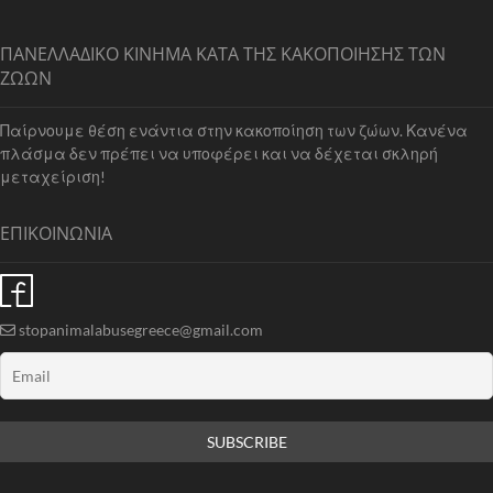
ΠΑΝΕΛΛΑΔΙΚΟ ΚΙΝΗΜΑ ΚΑΤΑ ΤΗΣ ΚΑΚΟΠΟΙΗΣΗΣ ΤΩΝ
ΖΩΩΝ
Παίρνουμε θέση ενάντια στην κακοποίηση των ζώων. Κανένα
πλάσμα δεν πρέπει να υποφέρει και να δέχεται σκληρή
μεταχείριση!
ΕΠΙΚΟΙΝΩΝΙΑ
stopanimalabusegreece@gmail.com