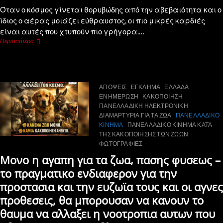
Όταν ο κόσμος γίνεται θορυβώδης από την αβεβαιότητα και ο
ίδιος ο αέρας μοιάζει εύθραυστος, οι πιο μικρές καρδιές
είναι αυτές που χτυπούν πιο γρήγορα.…
Περισσότερα
ΑΠΟΨΕΙΣ
ΕΓΚΛΗΜΑ
ΕΛΛΑΔΑ
ΕΝΗΜΕΡΩΣΗ
ΚΑΚΟΠΟΙΗΣΗ
ΠΑΝΕΛΛΑΔΙΚΗ ΗΛΕΚΤΡΟΝΙΚΗ
ΔΙΑΜΑΡΤΥΡΙΑ ΓΙΑ ΤΑ ΖΩΑ
ΠΑΝΕΛΛΑΔΙΚΟ
ΚΙΝΗΜΑ
ΠΑΝΕΛΛΑΔΙΚΟ ΚΙΝΗΜΑ ΚΑΤΑ
ΤΗΣ ΚΑΚΟΠΟΙΗΣΗΣ ΤΩΝ ΖΩΩΝ
ΦΩΤΟΓΡΑΦΙΕΣ
Μονο η αγαπη για τα ζωα, πασης φυσεως –
το πραγματικο ενδιαφερον για την
προστασια και την ευζωϊα τους και οι αγνες
προθεσεις, θα μπορουσαν να κανουν το
θαυμα να αλλαξει η νοοτροπια αυτων που