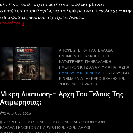
δεν είναι ούτε τυχαία ούτε αναπόφευκτη. Είναι
αποτέλεσμα επιλογών, παραλείψεων και μιας διαχρονικής
αδιαφορίας, που κοστίζει ζωές. Αφού…
Περισσότερα
ΑΠΟΨΕΙΣ
ΕΓΚΛΗΜΑ
ΕΛΛΑΔΑ
ΕΝΗΜΕΡΩΣΗ
ΚΑΚΟΠΟΙΗΣΗ
ΚΑΤΑΓΓΕΛΙΕΣ
ΠΑΝΕΛΛΑΔΙΚΗ
ΗΛΕΚΤΡΟΝΙΚΗ ΔΙΑΜΑΡΤΥΡΙΑ ΓΙΑ ΤΑ ΖΩΑ
ΠΑΝΕΛΛΑΔΙΚΟ ΚΙΝΗΜΑ
ΠΑΝΕΛΛΑΔΙΚΟ
ΚΙΝΗΜΑ ΚΑΤΑ ΤΗΣ ΚΑΚΟΠΟΙΗΣΗΣ ΤΩΝ
ΖΩΩΝ
ΦΩΤΟΓΡΑΦΙΕΣ
Μικρη Δικαιωση-Η Αρχη Του Τελους Της
Ατιμωρησιας;
2 Απριλίου 2026
ΑΠΟΨΕΙΣ
ΓΕΝΟΚΤΟΝΙΑ
ΓΕΝΟΚΤΟΝΙΑ ΑΔΕΣΠΟΤΩΝ ΖΩΩΝ
ΕΛΛΑΔΑ
ΓΕΝΟΚΤΟΝΙΑ ΠΑΡΑΓΩΓΙΚΩΝ ΖΩΩΝ
ΔΗΜΟΙ-