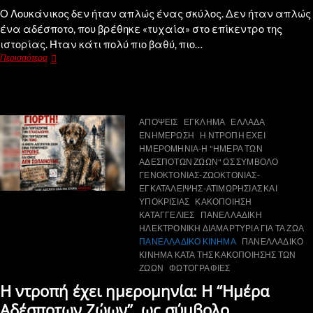
Ο Λουκάνικος δεν ήταν απλώς ένας σκύλος. Δεν ήταν απλώς
ένα αδέσποτο, που βρέθηκε «τυχαία» στο επίκεντρο της
ιστορίας. Ήταν κάτι πολύ πιο βαθύ, πιο…
Περισσότερα
ΑΠΟΨΕΙΣ
ΕΓΚΛΗΜΑ
ΕΛΛΑΔΑ
ΕΝΗΜΕΡΩΣΗ
Η ΝΤΡΟΠΗ ΕΧΕΙ
ΗΜΕΡΟΜΗΝΙΑ-Η "ΗΜΕΡΑ ΤΩΝ
ΑΔΕΣΠΟΤΩΝ ΖΩΩΝ" ΩΣ ΣΥΜΒΟΛΟ
ΓΕΝΟΚΤΟΝΙΑΣ-ΖΩΟΚΤΟΝΙΑΣ-
ΕΓΚΑΤΑΛΕΙΨΗΣ-ΑΤΙΜΩΡΗΣΙΑΣ ΚΑΙ
ΥΠΟΚΡΙΣΙΑΣ
ΚΑΚΟΠΟΙΗΣΗ
ΚΑΤΑΓΓΕΛΙΕΣ
ΠΑΝΕΛΛΑΔΙΚΗ
ΗΛΕΚΤΡΟΝΙΚΗ ΔΙΑΜΑΡΤΥΡΙΑ ΓΙΑ ΤΑ ΖΩΑ
ΠΑΝΕΛΛΑΔΙΚΟ ΚΙΝΗΜΑ
ΠΑΝΕΛΛΑΔΙΚΟ
ΚΙΝΗΜΑ ΚΑΤΑ ΤΗΣ ΚΑΚΟΠΟΙΗΣΗΣ ΤΩΝ
ΖΩΩΝ
ΦΩΤΟΓΡΑΦΙΕΣ
Η ντροπή έχει ημερομηνία: Η “Ημέρα
Αδέσποτων Ζώων”, ως σύμβολο