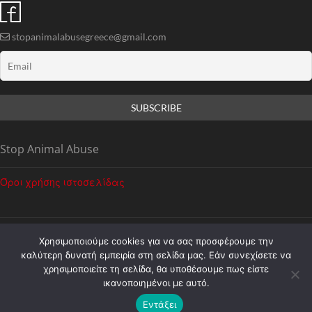
stopanimalabusegreece@gmail.com
Stop Animal Abuse
Όροι χρήσης ιστοσελίδας
Χρησιμοποιούμε cookies για να σας προσφέρουμε την
καλύτερη δυνατή εμπειρία στη σελίδα μας. Εάν συνεχίσετε να
χρησιμοποιείτε τη σελίδα, θα υποθέσουμε πως είστε
ικανοποιημένοι με αυτό.
ΠΑΝΕΛΛΑΔΙΚΟ ΚΙΝΗΜΑ ΚΑΤΑ ΤΗΣ ΚΑΚΟΠΟΙΗΣΗΣ ΤΩΝ ΖΩΩΝ
|
Designed by:
Theme Freesia
|
WordPress
| © Copyright All right reserved
Εντάξει