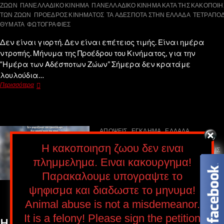
ΖΩΩΝ
ΠΑΝΕΛΛΑΔΙΚΟ ΚΙΝΗΜΑ
ΠΑΝΕΛΛΑΔΙΚΟ ΚΙΝΗΜΑ ΚΑΤΑ ΤΗΣ ΚΑΚΟΠΟΙ
ΤΩΝ ΖΩΩΝ
ΠΡΟΕΔΡΟΣ ΚΙΝΗΜΑΤΟΣ
ΤΑ ΑΔΕΣΠΟΤΑ ΣΤΗΝ ΕΛΛΑΔΑ
ΤΕΤΡΑΠΟ
ΘΥΜΑΤΑ
ΦΩΤΟΓΡΑΦΙΕΣ
Δεν είναι γιορτή. Δεν είναι επέτειος τιμής. Είναι ημέρα
ντροπής. Μήνυμα της Προέδρου του Κινήματος, για την
“Ημέρα των Αδέσποτων Ζώων” Σήμερα δεν κρατάμε
λουλούδια…
Περισσότερα
ΑΠΟΨΕΙΣ
ΕΓΚΛΗΜΑ
ΕΛΛΑΔΑ
ΕΝΗΜΕΡΩΣΗ
Η "ΗΜΕΡΑ ΤΩΝ ΖΩΩΝ"
Η κακοποιηση ζωου δεν ειναι
ΕΙΝΑΙ ΥΠΕΝΘΥΜΙΣΗ ΝΤΡΟΠΗΣ-ΚΑΙ ΕΜΕΙΣ
ΔΕΝ ΣΩΠΑΙΝΟΥΜΕ-ΔΕΝ ΓΙΟΡΤΑΖΟΥΜΕ ΤΗ
πλημμελημα. Ειναι κακουργημα!
ΓΕΝΟΚΤΟΝΙΑ-ΤΗΝ ΕΓΚΑΤΑΛΕΙΨΗ-ΤΟΝ
Παρακαλουμε υπογραψτε το
ΠΟΝΟ
ΚΑΚΟΠΟΙΗΣΗ
ΚΑΤΑΓΓΕΛΙΕΣ
ψηφισμα και διαδωστε το μηνυμα!
ΠΑΝΕΛΛΑΔΙΚΟ ΚΙΝΗΜΑ
ΠΑΝΕΛΛΑΔΙΚΟ
ΚΙΝΗΜΑ ΚΑΤΑ ΤΗΣ ΚΑΚΟΠΟΙΗΣΗΣ ΤΩΝ
Αnimal abuse is not a misdemeanor.
ΖΩΩΝ
ΦΩΤΟΓΡΑΦΙΕΣ
It is a felony! Please sign the petition
Η “Ημέρα Αδέσποτων Ζώων ” είναι