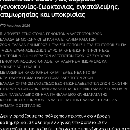
γενοκτονίας-ζωοκτονιας, εγκατάλειψης,
ατιμωρησίας και υποκρισίας
5 Απριλίου 2026
ΑΠΟΨΕΙΣ
ΓΕΝΟΚΤΟΝΙΑ
ΓΕΝΟΚΤΟΝΙΑ ΑΔΕΣΠΟΤΩΝ ΖΩΩΝ
ΕΛΛΑΔΑ
ΔΗΜΟΙ-ΔΗΜΙΟΙ
ΕΓΚΛΗΜΑ
ΕΓΚΛΗΜΑ ΚΑΤΑ ΤΩΝ
ΖΩΩΝ
ΕΛΛΑΔΑ
ΕΝΗΜΕΡΩΣΗ
ΕΥΑΙΣΘΗΤΟΠΟΙΗΣΗ
ΕΥΑΙΣΘΗΤΟΠΟΙΗΣΗ ΓΙΑ
ΤΑ ΖΩΑ
ΕΥΘΑΝΑΣΙΕΣ ΖΩΩΝ
ΕΥΡΩΠΑΙΚΗ ΕΝΩΣΗ
Η ΝΤΡΟΠΗ ΕΧΕΙ
ΗΜΕΡΟΜΗΝΙΑ-Η "ΗΜΕΡΑ ΤΩΝ ΑΔΕΣΠΟΤΩΝ ΖΩΩΝ" ΩΣ ΣΥΜΒΟΛΟ
ΓΕΝΟΚΤΟΝΙΑΣ-ΖΩΟΚΤΟΝΙΑΣ-ΕΓΚΑΤΑΛΕΙΨΗΣ-ΑΤΙΜΩΡΗΣΙΑΣ ΚΑΙ
ΥΠΟΚΡΙΣΙΑΣ
Η ΣΚΛΗΡΗ
ΜΕΤΑΧΕΙΡΙΣΗ
ΚΑΚΟΠΟΙΗΣΗ
ΚΑΤΑΓΓΕΛΙΕΣ
ΝΕΑ
ΝΤΟΠΙΑ
ΝΕΑ
ΟΛΟΚΑΥΤΩΜΑ
ΟΛΟΚΑΥΤΩΜΑ ΑΔΕΣΠΟΤΩΝ ΖΩΩΝ
ΕΛΛΑΔΑ
ΟΡΓΑΝΩΜΕΝΟ ΣΧΕΔΙΟ ΕΞΟΝΤΩΣΗΣ ΑΔΕΣΠΟΤΩΝ ΖΩΩΝ
ΟΧΙ ΣΤΗΝ
ΕΥΘΑΝΑΣΙΑ ΤΩΝ ΖΩΩΝ
ΠΑΝΕΛΛΑΔΙΚΗ ΗΛΕΚΤΡΟΝΙΚΗ ΔΙΑΜΑΡΤΥΡΙΑ ΓΙΑ ΤΑ
ΖΩΑ
ΠΑΝΕΛΛΑΔΙΚΟ ΚΙΝΗΜΑ
ΠΑΝΕΛΛΑΔΙΚΟ ΚΙΝΗΜΑ ΚΑΤΑ ΤΗΣ
ΚΑΚΟΠΟΙΗΣΗΣ ΤΩΝ ΖΩΩΝ
ΤΑ ΑΔΕΣΠΟΤΑ ΣΤΗΝ ΕΛΛΑΔΑ
ΤΕΤΡΑΠΟΔΑ
ΘΥΜΑΤΑ
ΦΩΤΟΓΡΑΦΙΕΣ
Δεν γιορτάζουμε τις φόλες που πεφτουν σαν βροχη
καθημερινά, σε όλη την ελληνική επικράτεια. Δεν
γιορτάζουμε τις μαζικές ευθανασίες που γίνονται μέσα στα