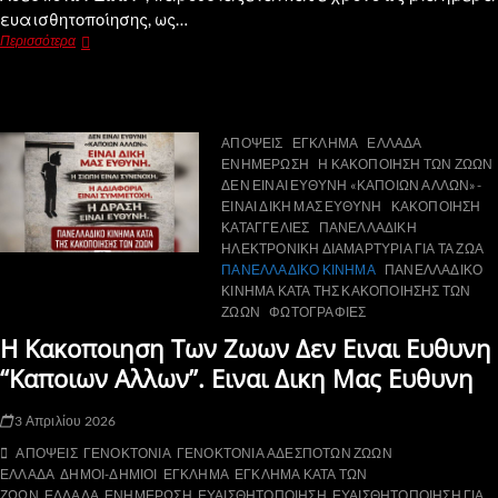
ευαισθητοποίησης, ως…
Περισσότερα
ΑΠΟΨΕΙΣ
ΕΓΚΛΗΜΑ
ΕΛΛΑΔΑ
ΕΝΗΜΕΡΩΣΗ
Η ΚΑΚΟΠΟΙΗΣΗ ΤΩΝ ΖΩΩΝ
ΔΕΝ ΕΙΝΑΙ ΕΥΘΥΝΗ «ΚΑΠΟΙΩΝ ΑΛΛΩΝ»-
ΕΙΝΑΙ ΔΙΚΗ ΜΑΣ ΕΥΘΥΝΗ
ΚΑΚΟΠΟΙΗΣΗ
ΚΑΤΑΓΓΕΛΙΕΣ
ΠΑΝΕΛΛΑΔΙΚΗ
ΗΛΕΚΤΡΟΝΙΚΗ ΔΙΑΜΑΡΤΥΡΙΑ ΓΙΑ ΤΑ ΖΩΑ
ΠΑΝΕΛΛΑΔΙΚΟ ΚΙΝΗΜΑ
ΠΑΝΕΛΛΑΔΙΚΟ
ΚΙΝΗΜΑ ΚΑΤΑ ΤΗΣ ΚΑΚΟΠΟΙΗΣΗΣ ΤΩΝ
ΖΩΩΝ
ΦΩΤΟΓΡΑΦΙΕΣ
Η Κακοποιηση Των Ζωων Δεν Ειναι Ευθυνη
“Καποιων Αλλων”. Ειναι Δικη Μας Ευθυνη
3 Απριλίου 2026
ΑΠΟΨΕΙΣ
ΓΕΝΟΚΤΟΝΙΑ
ΓΕΝΟΚΤΟΝΙΑ ΑΔΕΣΠΟΤΩΝ ΖΩΩΝ
ΕΛΛΑΔΑ
ΔΗΜΟΙ-ΔΗΜΙΟΙ
ΕΓΚΛΗΜΑ
ΕΓΚΛΗΜΑ ΚΑΤΑ ΤΩΝ
ΖΩΩΝ
ΕΛΛΑΔΑ
ΕΝΗΜΕΡΩΣΗ
ΕΥΑΙΣΘΗΤΟΠΟΙΗΣΗ
ΕΥΑΙΣΘΗΤΟΠΟΙΗΣΗ ΓΙΑ