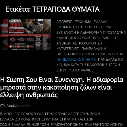
Ετικέτα:
ΤΕΤΡΑΠΟΔΑ ΘΥΜΑΤΑ
ΑΠΟΨΕΙΣ
ΕΓΚΛΗΜΑ
ΕΛΛΑΔΑ
ΕΝΗΜΕΡΩΣΗ
Η ΣΙΩΠΗ ΣΟΥ ΕΙΝΑΙ
ΣΥΝΕΝΟΧΗ-Η ΑΔΙΑΦΟΡΙΑ ΜΠΡΟΣΤΑ ΣΤΗΝ
ΚΑΚΟΠΟΙΗΣΗ ΖΩΩΝ ΕΙΝΑΙ ΕΛΛΕΙΨΗ
ΑΝΘΡΩΠΙΑΣ
ΚΑΚΟΠΟΙΗΣΗ
ΚΑΤΑΓΓΕΛΙΕΣ
ΠΑΝΕΛΛΑΔΙΚΗ
ΗΛΕΚΤΡΟΝΙΚΗ ΔΙΑΜΑΡΤΥΡΙΑ ΓΙΑ ΤΑ ΖΩΑ
ΠΑΝΕΛΛΑΔΙΚΟ ΚΙΝΗΜΑ
ΠΑΝΕΛΛΑΔΙΚΟ
ΚΙΝΗΜΑ ΚΑΤΑ ΤΗΣ ΚΑΚΟΠΟΙΗΣΗΣ ΤΩΝ
ΖΩΩΝ
ΦΩΤΟΓΡΑΦΙΕΣ
Η Σιωπη Σου Ειναι Συνενοχη. Η αδιαφορία
μπροστά στην κακοποίηση ζώων είναι
έλλειψη ανθρωπιάς
6 Απριλίου 2026
ΑΠΟΨΕΙΣ
ΓΕΝΟΚΤΟΝΙΑ
ΓΕΝΟΚΤΟΝΙΑ ΑΔΕΣΠΟΤΩΝ ΖΩΩΝ
ΕΛΛΑΔΑ
ΔΗΜΟΙ-ΔΗΜΙΟΙ
ΕΓΚΛΗΜΑ
ΕΓΚΛΗΜΑ ΚΑΤΑ ΤΩΝ
ΖΩΩΝ
ΕΛΛΑΔΑ
ΕΝΗΜΕΡΩΣΗ
ΕΥΑΙΣΘΗΤΟΠΟΙΗΣΗ
ΕΥΑΙΣΘΗΤΟΠΟΙΗΣΗ ΓΙΑ