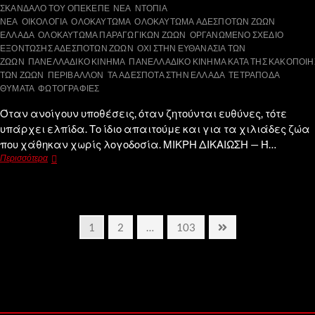
ΣΚΑΝΔΑΛΟ ΤΟΥ ΟΠΕΚΕΠΕ
ΝΕΑ
ΝΤΟΠΙΑ
ΝΕΑ
ΟΙΚΟΛΟΓΙΑ
ΟΛΟΚΑΥΤΩΜΑ
ΟΛΟΚΑΥΤΩΜΑ ΑΔΕΣΠΟΤΩΝ ΖΩΩΝ
ΕΛΛΑΔΑ
ΟΛΟΚΑΥΤΩΜΑ ΠΑΡΑΓΩΓΙΚΩΝ ΖΩΩΝ
ΟΡΓΑΝΩΜΕΝΟ ΣΧΕΔΙΟ
ΕΞΟΝΤΩΣΗΣ ΑΔΕΣΠΟΤΩΝ ΖΩΩΝ
ΟΧΙ ΣΤΗΝ ΕΥΘΑΝΑΣΙΑ ΤΩΝ
ΖΩΩΝ
ΠΑΝΕΛΛΑΔΙΚΟ ΚΙΝΗΜΑ
ΠΑΝΕΛΛΑΔΙΚΟ ΚΙΝΗΜΑ ΚΑΤΑ ΤΗΣ ΚΑΚΟΠΟΙ
ΤΩΝ ΖΩΩΝ
ΠΕΡΙΒΑΛΛΟΝ
ΤΑ ΑΔΕΣΠΟΤΑ ΣΤΗΝ ΕΛΛΑΔΑ
ΤΕΤΡΑΠΟΔΑ
ΘΥΜΑΤΑ
ΦΩΤΟΓΡΑΦΙΕΣ
Όταν ανοίγουν υποθέσεις, όταν ζητούνται ευθύνες, τότε
υπάρχει ελπίδα. Το ίδιο απαιτούμε και για τα χιλιάδες ζώα
που χάθηκαν χωρίς λογοδοσία. ΜΙΚΡΗ ΔΙΚΑΙΩΣΗ — Ή…
Περισσότερα
1
2
…
103