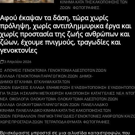
ΚΙΝΗΜΑ ΚΑΤΑ ΤΗΣ ΚΑΚΟΠΟΙΗΣΗΣ ΤΩΝ
ΖΩΩΝ
ΦΩΤΟΓΡΑΦΙΕΣ
Αφού έκαψαν τα δάση, τώρα χωρίς
πρόληψη, χωρίς αντιπλημμυρικα έργα και
χωρίς προστασία της ζωής ανθρώπων και
ζώων, έχουμε πνιγμούς, τραγωδίες και
γενοκτονίες
3 Απριλίου 2026
ΑΠΟΨΕΙΣ
ΓΕΝΟΚΤΟΝΙΑ
ΓΕΝΟΚΤΟΝΙΑ ΑΔΕΣΠΟΤΩΝ ΖΩΩΝ
ΕΛΛΑΔΑ
ΓΕΝΟΚΤΟΝΙΑ ΠΑΡΑΓΩΓΙΚΩΝ ΖΩΩΝ
ΔΗΜΟΙ-
ΔΗΜΙΟΙ
ΕΓΚΛΗΜΑ
ΕΓΚΛΗΜΑ ΚΑΤΑ ΤΩΝ
ΖΩΩΝ
ΕΙΔΗΣΕΙΣ
ΕΛΛΑΔΑ
ΕΝΗΜΕΡΩΣΗ
ΕΥΑΙΣΘΗΤΟΠΟΙΗΣΗ
ΕΥΑΙΣΘΗΤΟΠΟ
ΓΙΑ ΤΑ ΖΩΑ
Η ΣΚΛΗΡΗ ΜΕΤΑΧΕΙΡΙΣΗ
ΚΑΚΟΠΟΙΗΣΗ
ΚΑΤΑΓΓΕΛΙΕΣ
ΝΕΑ
ΝΤΟΠ
ΝΕΑ
ΟΙΚΟΛΟΓΙΑ
ΟΛΟΚΑΥΤΩΜΑ
ΟΛΟΚΑΥΤΩΜΑ ΑΔΕΣΠΟΤΩΝ ΖΩΩΝ
ΕΛΛΑΔΑ
ΟΛΟΚΑΥΤΩΜΑ ΠΑΡΑΓΩΓΙΚΩΝ ΖΩΩΝ
ΠΑΝΕΛΛΑΔΙΚΟ
ΚΙΝΗΜΑ
ΠΑΝΕΛΛΑΔΙΚΟ ΚΙΝΗΜΑ ΚΑΤΑ ΤΗΣ ΚΑΚΟΠΟΙΗΣΗΣ ΤΩΝ
ΖΩΩΝ
ΠΕΡΙΒΑΛΛΟΝ
ΠΝΙΓΜΟΙ-ΤΡΑΓΩΔΙΕΣ-ΓΕΝΟΚΤΟΝΙΕΣ ΑΝΘΡΩΠΩΝ ΚΑΙ Ζ
ΧΩΡΙΣ ΠΡΟΣΤΑΣΙΑ ΖΩΩΝ
ΤΕΤΡΑΠΟΔΑ ΘΥΜΑΤΑ
ΦΩΤΟΓΡΑΦΙΕΣ
Βρισκόμαστε μπροστά σε μια αλυσίδα καταστροφών, που