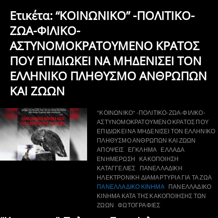
Ετικέτα:
“ΚΟΙΝΩΝΙΚΟ” -ΠΟΛΙΤΙΚΟ-
ΖΩΑ-ΦΙΛΙΚΟ-
ΑΣΤΥΝΟΜΟΚΡΑΤΟΥΜΕΝΟ ΚΡΑΤΟΣ
ΠΟΥ ΕΠΙΔΙΩΚΕΙ ΝΑ ΜΗΔΕΝΙΣΕΙ ΤΟΝ
ΕΛΛΗΝΙΚΟ ΠΛΗΘΥΣΜΟ ΑΝΘΡΩΠΩΝ
ΚΑΙ ΖΩΩΝ
"ΚΟΙΝΩΝΙΚΟ" -ΠΟΛΙΤΙΚΟ-ΖΩΑ-ΦΙΛΙΚΟ-
ΑΣΤΥΝΟΜΟΚΡΑΤΟΥΜΕΝΟ ΚΡΑΤΟΣ ΠΟΥ
ΕΠΙΔΙΩΚΕΙ ΝΑ ΜΗΔΕΝΙΣΕΙ ΤΟΝ ΕΛΛΗΝΙΚΟ
ΠΛΗΘΥΣΜΟ ΑΝΘΡΩΠΩΝ ΚΑΙ ΖΩΩΝ
ΑΠΟΨΕΙΣ
ΕΓΚΛΗΜΑ
ΕΛΛΑΔΑ
ΕΝΗΜΕΡΩΣΗ
ΚΑΚΟΠΟΙΗΣΗ
ΚΑΤΑΓΓΕΛΙΕΣ
ΠΑΝΕΛΛΑΔΙΚΗ
ΗΛΕΚΤΡΟΝΙΚΗ ΔΙΑΜΑΡΤΥΡΙΑ ΓΙΑ ΤΑ ΖΩΑ
ΠΑΝΕΛΛΑΔΙΚΟ ΚΙΝΗΜΑ
ΠΑΝΕΛΛΑΔΙΚΟ
ΚΙΝΗΜΑ ΚΑΤΑ ΤΗΣ ΚΑΚΟΠΟΙΗΣΗΣ ΤΩΝ
ΖΩΩΝ
ΦΩΤΟΓΡΑΦΙΕΣ