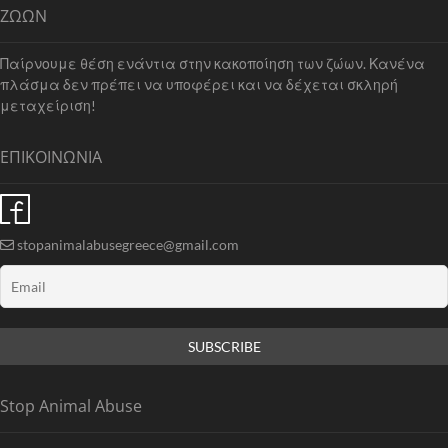
ΖΩΩΝ
Παίρνουμε θέση ενάντια στην κακοποίηση των ζώων. Κανένα
πλάσμα δεν πρέπει να υποφέρει και να δέχεται σκληρή
μεταχείριση!
ΕΠΙΚΟΙΝΩΝΙΑ
stopanimalabusegreece@gmail.com
Stop Animal Abuse